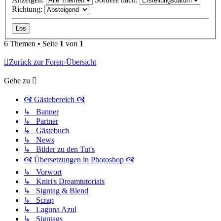
Richtung:
6 Themen • Seite
1
von
1
Zurück zur Foren-Übersicht
Gehe zu
🙧 Gästebereich 🙧
↳ Banner
↳ Partner
↳ Gästebuch
↳ News
↳ Bilder zu den Tut's
🙧 Übersetzungen in Photoshop 🙧
↳ Vorwort
↳ Kniri's Dreamtutorials
↳ Signtag & Blend
↳ Scrap
↳ Laguna Azul
↳ Signtags