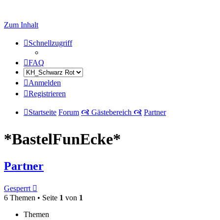
Zum Inhalt
Schnellzugriff
FAQ
Anmelden
Registrieren
Startseite
Forum
🙧 Gästebereich 🙧
Partner
*BastelFunEcke*
Partner
Gesperrt
6 Themen • Seite
1
von
1
Themen