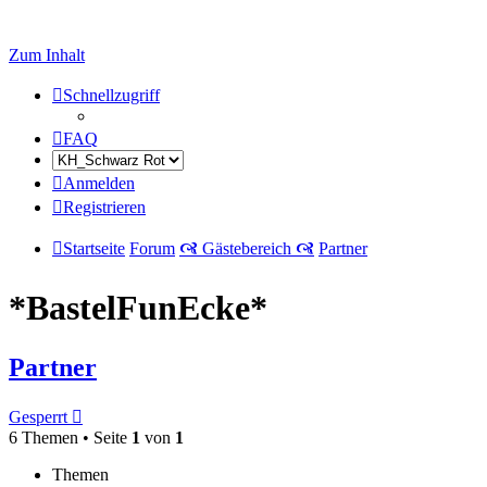
Zum Inhalt
Schnellzugriff
FAQ
Anmelden
Registrieren
Startseite
Forum
🙧 Gästebereich 🙧
Partner
*BastelFunEcke*
Partner
Gesperrt
6 Themen • Seite
1
von
1
Themen