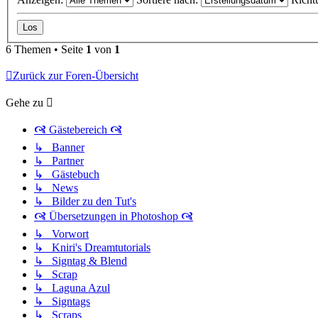
6 Themen • Seite
1
von
1
Zurück zur Foren-Übersicht
Gehe zu
🙧 Gästebereich 🙧
↳ Banner
↳ Partner
↳ Gästebuch
↳ News
↳ Bilder zu den Tut's
🙧 Übersetzungen in Photoshop 🙧
↳ Vorwort
↳ Kniri's Dreamtutorials
↳ Signtag & Blend
↳ Scrap
↳ Laguna Azul
↳ Signtags
↳ Scraps