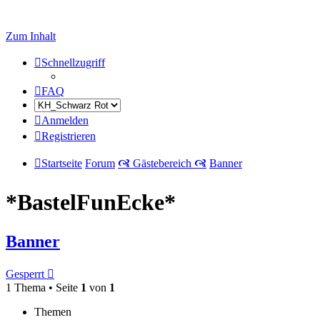
Zum Inhalt
Schnellzugriff
FAQ
Anmelden
Registrieren
Startseite
Forum
🙧 Gästebereich 🙧
Banner
*BastelFunEcke*
Banner
Gesperrt
1 Thema • Seite
1
von
1
Themen