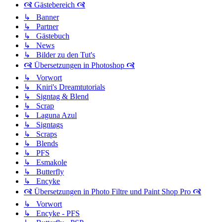
🙧 Gästebereich 🙧
↳ Banner
↳ Partner
↳ Gästebuch
↳ News
↳ Bilder zu den Tut's
🙧 Übersetzungen in Photoshop 🙧
↳ Vorwort
↳ Kniri's Dreamtutorials
↳ Signtag & Blend
↳ Scrap
↳ Laguna Azul
↳ Signtags
↳ Scraps
↳ Blends
↳ PFS
↳ Esmakole
↳ Butterfly
↳ Encyke
🙧 Übersetzungen in Photo Filtre und Paint Shop Pro 🙧
↳ Vorwort
↳ Encyke - PFS