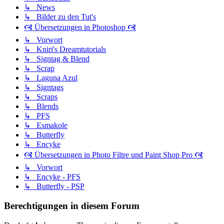
↳ News
↳ Bilder zu den Tut's
🙧 Übersetzungen in Photoshop 🙧
↳ Vorwort
↳ Kniri's Dreamtutorials
↳ Signtag & Blend
↳ Scrap
↳ Laguna Azul
↳ Signtags
↳ Scraps
↳ Blends
↳ PFS
↳ Esmakole
↳ Butterfly
↳ Encyke
🙧 Übersetzungen in Photo Filtre und Paint Shop Pro 🙧
↳ Vorwort
↳ Encyke - PFS
↳ Butterfly - PSP
Berechtigungen in diesem Forum