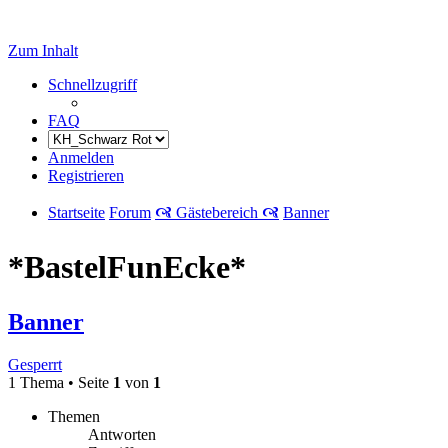
Zum Inhalt
Schnellzugriff
FAQ
Anmelden
Registrieren
Startseite
Forum
🙧 Gästebereich 🙧
Banner
*BastelFunEcke*
Banner
Gesperrt
1 Thema • Seite
1
von
1
Themen
Antworten