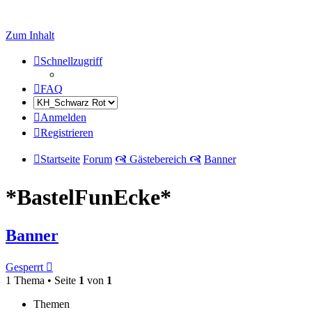
Zum Inhalt
Schnellzugriff
FAQ
Anmelden
Registrieren
Startseite
Forum
🙧 Gästebereich 🙧
Banner
*BastelFunEcke*
Banner
Gesperrt
1 Thema • Seite
1
von
1
Themen