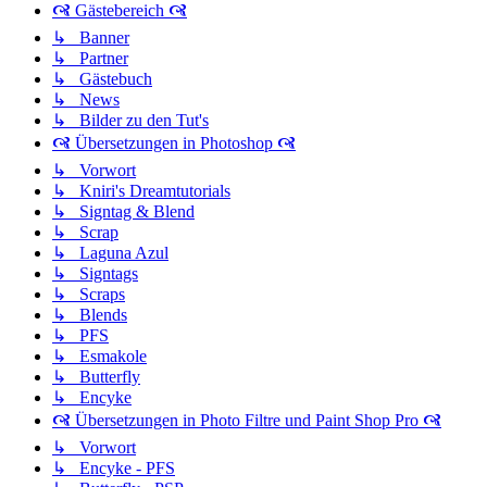
🙧 Gästebereich 🙧
↳ Banner
↳ Partner
↳ Gästebuch
↳ News
↳ Bilder zu den Tut's
🙧 Übersetzungen in Photoshop 🙧
↳ Vorwort
↳ Kniri's Dreamtutorials
↳ Signtag & Blend
↳ Scrap
↳ Laguna Azul
↳ Signtags
↳ Scraps
↳ Blends
↳ PFS
↳ Esmakole
↳ Butterfly
↳ Encyke
🙧 Übersetzungen in Photo Filtre und Paint Shop Pro 🙧
↳ Vorwort
↳ Encyke - PFS