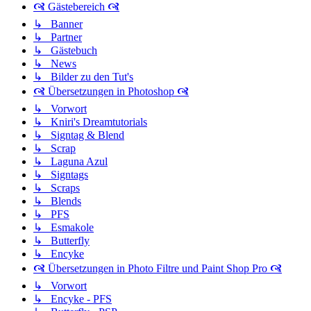
🙧 Gästebereich 🙧
↳ Banner
↳ Partner
↳ Gästebuch
↳ News
↳ Bilder zu den Tut's
🙧 Übersetzungen in Photoshop 🙧
↳ Vorwort
↳ Kniri's Dreamtutorials
↳ Signtag & Blend
↳ Scrap
↳ Laguna Azul
↳ Signtags
↳ Scraps
↳ Blends
↳ PFS
↳ Esmakole
↳ Butterfly
↳ Encyke
🙧 Übersetzungen in Photo Filtre und Paint Shop Pro 🙧
↳ Vorwort
↳ Encyke - PFS