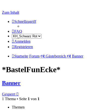
Zum Inhalt
Schnellzugriff
FAQ
Anmelden
Registrieren
Startseite
Forum
🙧 Gästebereich 🙧
Banner
*BastelFunEcke*
Banner
Gesperrt
1 Thema • Seite
1
von
1
Themen