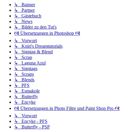
↳ Banner
↳ Partner
↳ Gästebuch
↳ News
↳ Bilder zu den Tut's
🙧 Übersetzungen in Photoshop 🙧
↳ Vorwort
↳ Kniri's Dreamtutorials
↳ Signtag & Blend
↳ Scrap
↳ Laguna Azul
↳ Signtags
↳ Scraps
↳ Blends
↳ PFS
↳ Esmakole
↳ Butterfly
↳ Encyke
🙧 Übersetzungen in Photo Filtre und Paint Shop Pro 🙧
↳ Vorwort
↳ Encyke - PFS
↳ Butterfly - PSP