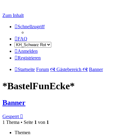
Zum Inhalt
Schnellzugriff
FAQ
Anmelden
Registrieren
Startseite
Forum
🙧 Gästebereich 🙧
Banner
*BastelFunEcke*
Banner
Gesperrt
1 Thema • Seite
1
von
1
Themen