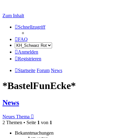
Zum Inhalt
Schnellzugriff
FAQ
Anmelden
Registrieren
Startseite
Forum
News
*BastelFunEcke*
News
Neues Thema
2 Themen • Seite
1
von
1
Bekanntmachungen