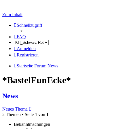
Zum Inhalt
Schnellzugriff
FAQ
Anmelden
Registrieren
Startseite
Forum
News
*BastelFunEcke*
News
Neues Thema
2 Themen • Seite
1
von
1
Bekanntmachungen