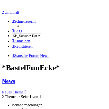
Zum Inhalt
Schnellzugriff
FAQ
Anmelden
Registrieren
Startseite
Forum
News
*BastelFunEcke*
News
Neues Thema
2 Themen • Seite
1
von
1
Bekanntmachungen