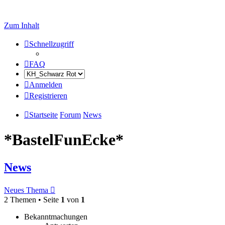
Zum Inhalt
Schnellzugriff
FAQ
Anmelden
Registrieren
Startseite
Forum
News
*BastelFunEcke*
News
Neues Thema
2 Themen • Seite
1
von
1
Bekanntmachungen