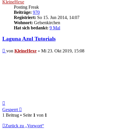
KleineHexe
Posting Freak
Beiträge:
970
Registriert:
So 15. Jun 2014, 14:07
Wohnort:
Gelsenkirchen
Hat sich bedankt:
9 Mal
Laguna Azul Tutorials
Beitrag
von
KleineHexe
»
Mi 23. Okt 2019, 15:08
Nach
oben
Gesperrt
1 Beitrag • Seite
1
von
1
Zurück zu „Vorwort“