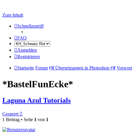
Zum Inhalt
Schnellzugriff
FAQ
Anmelden
Registrieren
Startseite
Forum
🙧 Übersetzungen in Photoshop 🙧
Vorwort
*BastelFunEcke*
Laguna Azul Tutorials
Gesperrt
1 Beitrag • Seite
1
von
1