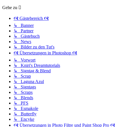
Gehe zu
🙧 Gästebereich 🙧
↳ Banner
↳ Partner
↳ Gästebuch
↳ News
↳ Bilder zu den Tut's
🙧 Übersetzungen in Photoshop 🙧
↳ Vorwort
↳ Kniri's Dreamtutorials
↳ Signtag & Blend
↳ Scrap
↳ Laguna Azul
↳ Signtags
↳ Scraps
↳ Blends
↳ PFS
↳ Esmakole
↳ Butterfly
↳ Encyke
🙧 Übersetzungen in Photo Filtre und Paint Shop Pro 🙧