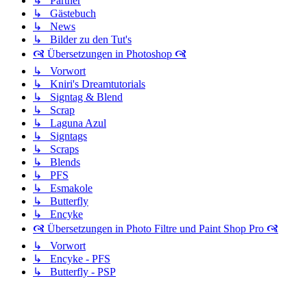
↳ Partner
↳ Gästebuch
↳ News
↳ Bilder zu den Tut's
🙧 Übersetzungen in Photoshop 🙧
↳ Vorwort
↳ Kniri's Dreamtutorials
↳ Signtag & Blend
↳ Scrap
↳ Laguna Azul
↳ Signtags
↳ Scraps
↳ Blends
↳ PFS
↳ Esmakole
↳ Butterfly
↳ Encyke
🙧 Übersetzungen in Photo Filtre und Paint Shop Pro 🙧
↳ Vorwort
↳ Encyke - PFS
↳ Butterfly - PSP