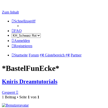
Zum Inhalt
Schnellzugriff
FAQ
Anmelden
Registrieren
Startseite
Forum
🙧 Gästebereich 🙧
Partner
*BastelFunEcke*
Kniris Dreamtutorials
Gesperrt
1 Beitrag • Seite
1
von
1