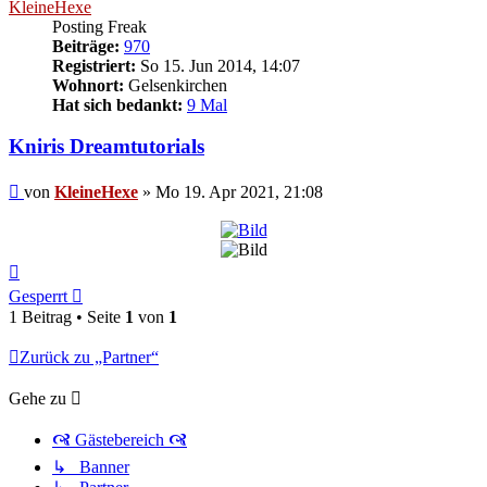
KleineHexe
Posting Freak
Beiträge:
970
Registriert:
So 15. Jun 2014, 14:07
Wohnort:
Gelsenkirchen
Hat sich bedankt:
9 Mal
Kniris Dreamtutorials
Beitrag
von
KleineHexe
»
Mo 19. Apr 2021, 21:08
Nach
oben
Gesperrt
1 Beitrag • Seite
1
von
1
Zurück zu „Partner“
Gehe zu
🙧 Gästebereich 🙧
↳ Banner