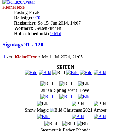
KleineHexe
Posting Freak
Beiträge:
970
Registriert:
So 15. Jun 2014, 14:07
Wohnort:
Gelsenkirchen
Hat sich bedankt:
9 Mal
Signtags 91 - 120
Beitrag
von
KleineHexe
»
Mo 1. Jul 2024, 21:05
SEITEN
Jillian
Spring scent
Love
Snow Magic
Christmas 2021
Amber
Steampunk
Esther
Rhonda