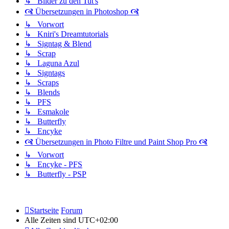
↳ Bilder zu den Tut's
🙧 Übersetzungen in Photoshop 🙧
↳ Vorwort
↳ Kniri's Dreamtutorials
↳ Signtag & Blend
↳ Scrap
↳ Laguna Azul
↳ Signtags
↳ Scraps
↳ Blends
↳ PFS
↳ Esmakole
↳ Butterfly
↳ Encyke
🙧 Übersetzungen in Photo Filtre und Paint Shop Pro 🙧
↳ Vorwort
↳ Encyke - PFS
↳ Butterfly - PSP
Startseite
Forum
Alle Zeiten sind
UTC+02:00