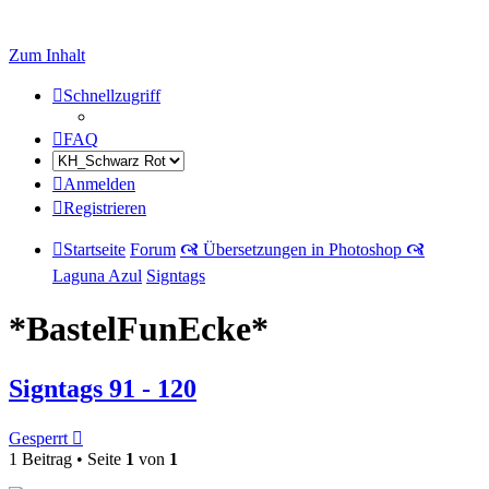
Zum Inhalt
Schnellzugriff
FAQ
Anmelden
Registrieren
Startseite
Forum
🙧 Übersetzungen in Photoshop 🙧
Laguna Azul
Signtags
*BastelFunEcke*
Signtags 91 - 120
Gesperrt
1 Beitrag • Seite
1
von
1