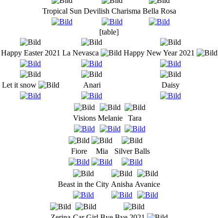
Tropical Sun
Devilish Charisma
Bella Rosa
[table]
Happy Easter 2021
La Nevasca
Happy New Year 2021
Let it snow
Anari
Daisy
Visions
Melanie
Tara
Fiore
Mia
Silver Balls
Beast in the City
Anisha
Avanice
Zerina
Car Girl
Bye Bye 2021