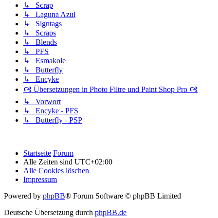
↳ Scrap
↳ Laguna Azul
↳ Signtags
↳ Scraps
↳ Blends
↳ PFS
↳ Esmakole
↳ Butterfly
↳ Encyke
🙧 Übersetzungen in Photo Filtre und Paint Shop Pro 🙧
↳ Vorwort
↳ Encyke - PFS
↳ Butterfly - PSP
Startseite
Forum
Alle Zeiten sind
UTC+02:00
Alle Cookies löschen
Impressum
Powered by
phpBB
® Forum Software © phpBB Limited
Deutsche Übersetzung durch
phpBB.de