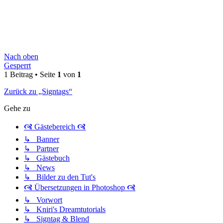
Nach oben
Gesperrt
1 Beitrag • Seite
1
von
1
Zurück zu „Signtags“
Gehe zu
🙧 Gästebereich 🙧
↳ Banner
↳ Partner
↳ Gästebuch
↳ News
↳ Bilder zu den Tut's
🙧 Übersetzungen in Photoshop 🙧
↳ Vorwort
↳ Kniri's Dreamtutorials
↳ Signtag & Blend