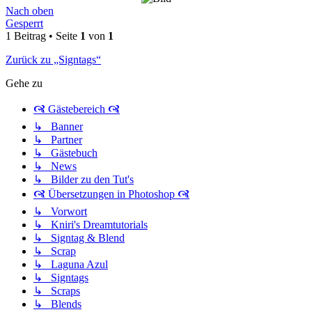
Nach oben
Gesperrt
1 Beitrag • Seite
1
von
1
Zurück zu „Signtags“
Gehe zu
🙧 Gästebereich 🙧
↳ Banner
↳ Partner
↳ Gästebuch
↳ News
↳ Bilder zu den Tut's
🙧 Übersetzungen in Photoshop 🙧
↳ Vorwort
↳ Kniri's Dreamtutorials
↳ Signtag & Blend
↳ Scrap
↳ Laguna Azul
↳ Signtags
↳ Scraps
↳ Blends