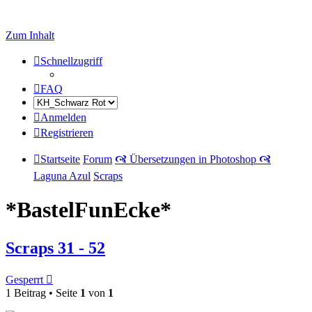
Zum Inhalt
Schnellzugriff
FAQ
Anmelden
Registrieren
Startseite
Forum
🙧 Übersetzungen in Photoshop 🙧
Laguna Azul
Scraps
*BastelFunEcke*
Scraps 31 - 52
Gesperrt
1 Beitrag • Seite
1
von
1