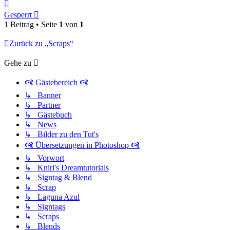
Nach
oben
Gesperrt
1 Beitrag • Seite
1
von
1
Zurück zu „Scraps“
Gehe zu
🙧 Gästebereich 🙧
↳ Banner
↳ Partner
↳ Gästebuch
↳ News
↳ Bilder zu den Tut's
🙧 Übersetzungen in Photoshop 🙧
↳ Vorwort
↳ Kniri's Dreamtutorials
↳ Signtag & Blend
↳ Scrap
↳ Laguna Azul
↳ Signtags
↳ Scraps
↳ Blends