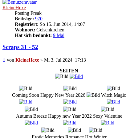
KleineHexe
Posting Freak
Beiträge:
970
Registriert:
So 15. Jun 2014, 14:07
Wohnort:
Gelsenkirchen
Hat sich bedankt:
9 Mal
Scraps 31 - 52
Beitrag
von
KleineHexe
»
Mi 3. Jul 2024, 17:13
SEITEN
Coming Soon
Happy New Year 2026
Witch Magic
Autumn Breeze
Happy new Year 2022
Sexy Valentine
Erotic Memories
Romance
Hot Winter