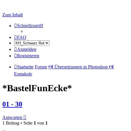
Zum Inhalt
Schnellzugriff
FAQ
Anmelden
Registrieren
Startseite
Forum
🙧 Übersetzungen in Photoshop 🙧
Esmakole
*BastelFunEcke*
01 - 30
Antworten
1 Beitrag • Seite
1
von
1