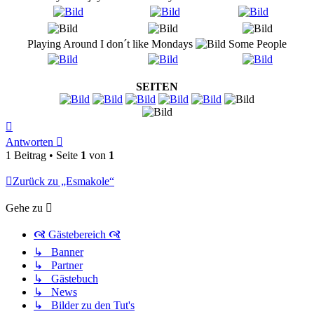
Playing Around
I don´t like Mondays
Some People
SEITEN
Nach
oben
Antworten
1 Beitrag • Seite
1
von
1
Zurück zu „Esmakole“
Gehe zu
🙧 Gästebereich 🙧
↳ Banner
↳ Partner
↳ Gästebuch
↳ News
↳ Bilder zu den Tut's