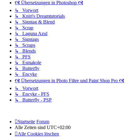
🙧 Übersetzungen in Photoshop 🙧
↳ Vorwort
↳ Kniri's Dreamtutorials
↳ Signtag & Blend
↳ Scrap
↳ Laguna Azul
↳ Signtags
↳ Scraps
↳ Blends
↳ PFS
↳ Esmakole
↳ Butterfly
↳ Encyke
🙧 Übersetzungen in Photo Filtre und Paint Shop Pro 🙧
↳ Vorwort
↳ Encyke - PFS
↳ Butterfly - PSP
Startseite
Forum
Alle Zeiten sind
UTC+02:00
Alle Cookies löschen