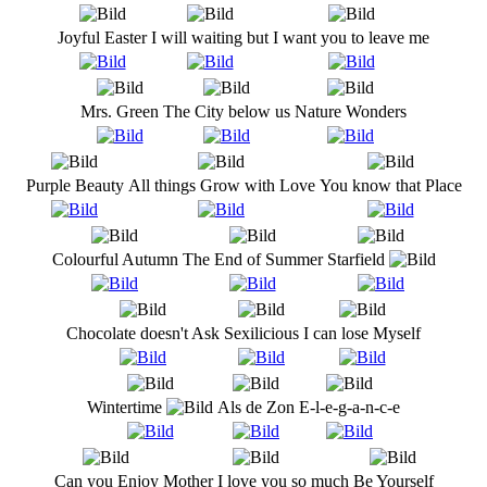
Joyful Easter
I will waiting but
I want you to leave me
Mrs. Green
The City below us
Nature Wonders
Purple Beauty
All things Grow with Love
You know that Place
Colourful Autumn
The End of Summer
Starfield
Chocolate doesn't Ask
Sexilicious
I can lose Myself
Wintertime
Als de Zon
E-l-e-g-a-n-c-e
Can you Enjoy
Mother I love you so much
Be Yourself