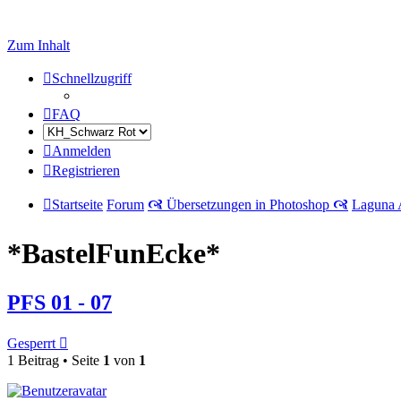
Zum Inhalt
Schnellzugriff
FAQ
Anmelden
Registrieren
Startseite
Forum
🙧 Übersetzungen in Photoshop 🙧
Laguna 
*BastelFunEcke*
PFS 01 - 07
Gesperrt
1 Beitrag • Seite
1
von
1