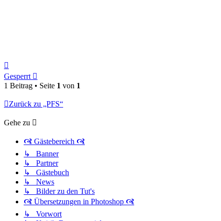
Nach
oben
Gesperrt
1 Beitrag • Seite
1
von
1
Zurück zu „PFS“
Gehe zu
🙧 Gästebereich 🙧
↳ Banner
↳ Partner
↳ Gästebuch
↳ News
↳ Bilder zu den Tut's
🙧 Übersetzungen in Photoshop 🙧
↳ Vorwort