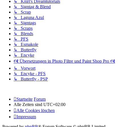
↳ Kniri's Dreamtutorials
↳ Signtag & Blend
↳ Scrap
↳ Laguna Azul
↳ Signtags
↳ Scraps
↳ Blends
↳ PFS
↳ Esmakole
↳ Butterfly
↳ Encyke
🙧 Übersetzungen in Photo Filtre und Paint Shop Pro 🙧
↳ Vorwort
↳ Encyke - PFS
↳ Butterfly - PSP
Startseite
Forum
Alle Zeiten sind
UTC+02:00
Alle Cookies löschen
Impressum
Powered by
phpBB
® Forum Software © phpBB Limited