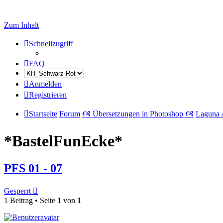
Zum Inhalt
Schnellzugriff
FAQ
Anmelden
Registrieren
Startseite
Forum
🙧 Übersetzungen in Photoshop 🙧
Laguna 
*BastelFunEcke*
PFS 01 - 07
Gesperrt
1 Beitrag • Seite
1
von
1