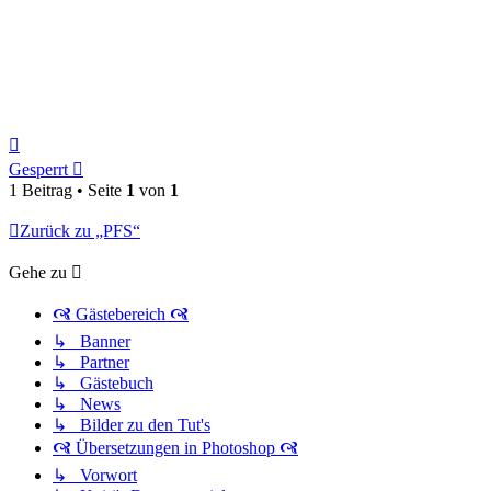
Nach
oben
Gesperrt
1 Beitrag • Seite
1
von
1
Zurück zu „PFS“
Gehe zu
🙧 Gästebereich 🙧
↳ Banner
↳ Partner
↳ Gästebuch
↳ News
↳ Bilder zu den Tut's
🙧 Übersetzungen in Photoshop 🙧
↳ Vorwort