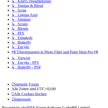
↳ Kniri's Dreamtutorials
↳ Signtag & Blend
↳ Scrap
↳ Laguna Azul
↳ Signtags
↳ Scraps
↳ Blends
↳ PFS
↳ Esmakole
↳ Butterfly
↳ Encyke
🙧 Übersetzungen in Photo Filtre und Paint Shop Pro 🙧
↳ Vorwort
↳ Encyke - PFS
↳ Butterfly - PSP
Startseite
Forum
Alle Zeiten sind
UTC+02:00
Alle Cookies löschen
Impressum
Powered by
phpBB
® Forum Software © phpBB Limited