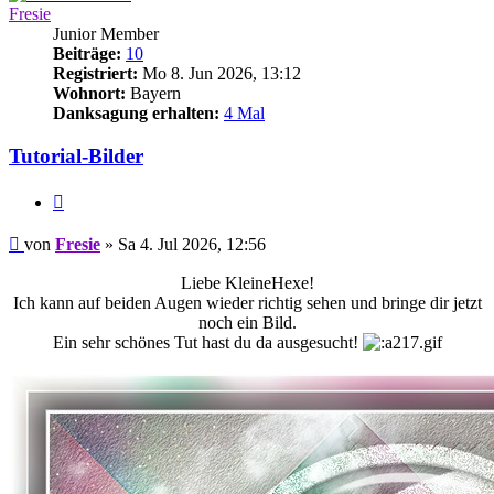
Fresie
Junior Member
Beiträge:
10
Registriert:
Mo 8. Jun 2026, 13:12
Wohnort:
Bayern
Danksagung erhalten:
4 Mal
Tutorial-Bilder
Zitieren
Beitrag
von
Fresie
»
Sa 4. Jul 2026, 12:56
Liebe KleineHexe!
Ich kann auf beiden Augen wieder richtig sehen und bringe dir jetzt
noch ein Bild.
Ein sehr schönes Tut hast du da ausgesucht!