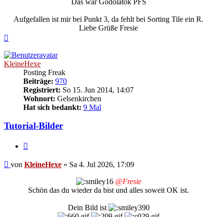
Das war Godolatok PFS
Aufgefallen ist mir bei Punkt 3, da fehlt bei Sorting Tile ein R.
Liebe Grüße Fresie
Nach
oben
KleineHexe
Posting Freak
Beiträge:
970
Registriert:
So 15. Jun 2014, 14:07
Wohnort:
Gelsenkirchen
Hat sich bedankt:
9 Mal
Tutorial-Bilder
Zitieren
Beitrag
von
KleineHexe
»
Sa 4. Jul 2026, 17:09
@Fresie
Schön das du wieder da bist und alles soweit OK ist.
Dein Bild ist