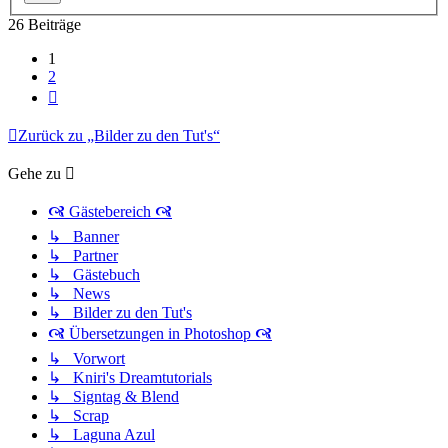
26 Beiträge
1
2
Nächste
Zurück zu „Bilder zu den Tut's“
Gehe zu
🙧 Gästebereich 🙧
↳ Banner
↳ Partner
↳ Gästebuch
↳ News
↳ Bilder zu den Tut's
🙧 Übersetzungen in Photoshop 🙧
↳ Vorwort
↳ Kniri's Dreamtutorials
↳ Signtag & Blend
↳ Scrap
↳ Laguna Azul