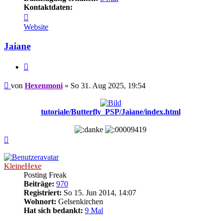
Kontaktdaten:
Kontaktdaten
von
Website
Hexenmoni
Jaiane
Zitieren
Beitrag
von
Hexenmoni
»
So 31. Aug 2025, 19:54
tutoriale/Butterfly_PSP/Jaiane/index.html
Nach
oben
KleineHexe
Posting Freak
Beiträge:
970
Registriert:
So 15. Jun 2014, 14:07
Wohnort:
Gelsenkirchen
Hat sich bedankt:
9 Mal