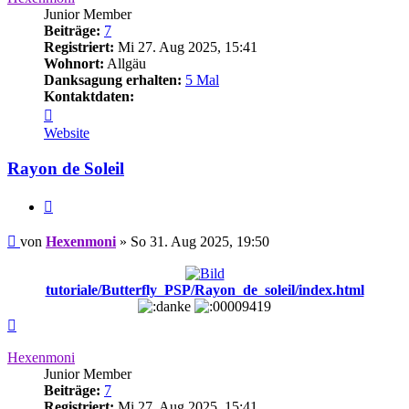
Junior Member
Beiträge:
7
Registriert:
Mi 27. Aug 2025, 15:41
Wohnort:
Allgäu
Danksagung erhalten:
5 Mal
Kontaktdaten:
Kontaktdaten
von
Website
Hexenmoni
Rayon de Soleil
Zitieren
Beitrag
von
Hexenmoni
»
So 31. Aug 2025, 19:50
tutoriale/Butterfly_PSP/Rayon_de_soleil/index.html
Nach
oben
Hexenmoni
Junior Member
Beiträge:
7
Registriert:
Mi 27. Aug 2025, 15:41