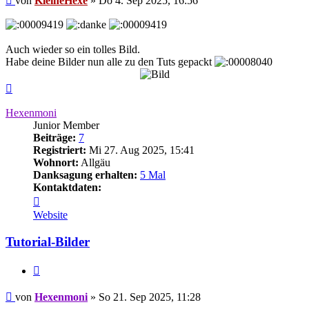
von
KleineHexe
»
Do 4. Sep 2025, 16:56
Auch wieder so ein tolles Bild.
Habe deine Bilder nun alle zu den Tuts gepackt
Nach
oben
Hexenmoni
Junior Member
Beiträge:
7
Registriert:
Mi 27. Aug 2025, 15:41
Wohnort:
Allgäu
Danksagung erhalten:
5 Mal
Kontaktdaten:
Kontaktdaten
von
Website
Hexenmoni
Tutorial-Bilder
Zitieren
Beitrag
von
Hexenmoni
»
So 21. Sep 2025, 11:28