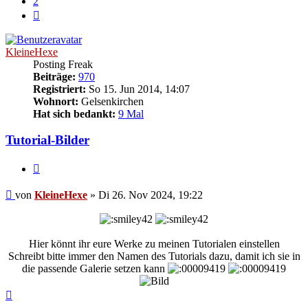
2
Nächste
KleineHexe
Posting Freak
Beiträge:
970
Registriert:
So 15. Jun 2014, 14:07
Wohnort:
Gelsenkirchen
Hat sich bedankt:
9 Mal
Tutorial-Bilder
Zitieren
Beitrag
von
KleineHexe
»
Di 26. Nov 2024, 19:22
Hier könnt ihr eure Werke zu meinen Tutorialen einstellen
Schreibt bitte immer den Namen des Tutorials dazu, damit ich sie in
die passende Galerie setzen kann
Nach
oben