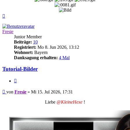
Nach
oben
Fresie
Junior Member
Beiträge:
10
Registriert:
Mo 8. Jun 2026, 13:12
Wohnort:
Bayern
Danksagung erhalten:
4 Mal
Tutorial-Bilder
Zitieren
Beitrag
von
Fresie
»
Mi 15. Jul 2026, 17:31
Liebe
@KleineHexe
!