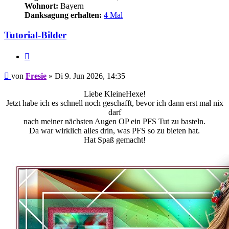
Wohnort:
Bayern
Danksagung erhalten:
4 Mal
Tutorial-Bilder
Zitieren
Beitrag
von
Fresie
»
Di 9. Jun 2026, 14:35
Liebe KleineHexe!
Jetzt habe ich es schnell noch geschafft, bevor ich dann erst mal nix
darf
nach meiner nächsten Augen OP ein PFS Tut zu basteln.
Da war wirklich alles drin, was PFS so zu bieten hat.
Hat Spaß gemacht!