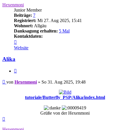
Hexenmoni
Junior Member
Beiträge:
7
Registriert:
Mi 27. Aug 2025, 15:41
Wohnort:
Allgäu
Danksagung erhalten:
5 Mal
Kontaktdaten:
Kontaktdaten
von
Website
Hexenmoni
Alika
Zitieren
Beitrag
von
Hexenmoni
»
So 31. Aug 2025, 19:48
tutoriale/Butterfly_PSP/Alika/index.html
Grüße von der Hexenmoni
Nach
oben
Hexenmoni