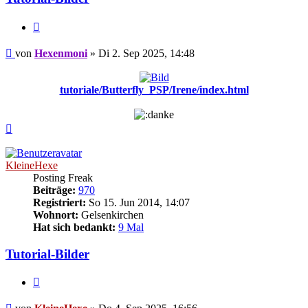
Zitieren
Beitrag
von
Hexenmoni
»
Di 2. Sep 2025, 14:48
tutoriale/Butterfly_PSP/Irene/index.html
Nach
oben
KleineHexe
Posting Freak
Beiträge:
970
Registriert:
So 15. Jun 2014, 14:07
Wohnort:
Gelsenkirchen
Hat sich bedankt:
9 Mal
Tutorial-Bilder
Zitieren
Beitrag