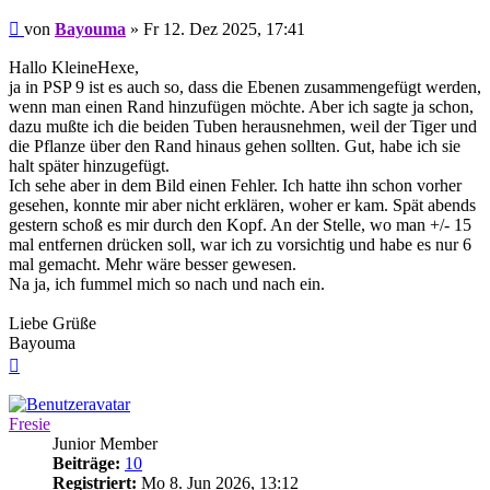
Beitrag
von
Bayouma
»
Fr 12. Dez 2025, 17:41
Hallo KleineHexe,
ja in PSP 9 ist es auch so, dass die Ebenen zusammengefügt werden,
wenn man einen Rand hinzufügen möchte. Aber ich sagte ja schon,
dazu mußte ich die beiden Tuben herausnehmen, weil der Tiger und
die Pflanze über den Rand hinaus gehen sollten. Gut, habe ich sie
halt später hinzugefügt.
Ich sehe aber in dem Bild einen Fehler. Ich hatte ihn schon vorher
gesehen, konnte mir aber nicht erklären, woher er kam. Spät abends
gestern schoß es mir durch den Kopf. An der Stelle, wo man +/- 15
mal entfernen drücken soll, war ich zu vorsichtig und habe es nur 6
mal gemacht. Mehr wäre besser gewesen.
Na ja, ich fummel mich so nach und nach ein.
Liebe Grüße
Bayouma
Nach
oben
Fresie
Junior Member
Beiträge:
10
Registriert:
Mo 8. Jun 2026, 13:12