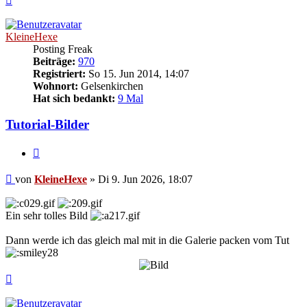
oben
KleineHexe
Posting Freak
Beiträge:
970
Registriert:
So 15. Jun 2014, 14:07
Wohnort:
Gelsenkirchen
Hat sich bedankt:
9 Mal
Tutorial-Bilder
Zitieren
Beitrag
von
KleineHexe
»
Di 9. Jun 2026, 18:07
Ein sehr tolles Bild
Dann werde ich das gleich mal mit in die Galerie packen vom Tut
Nach
oben