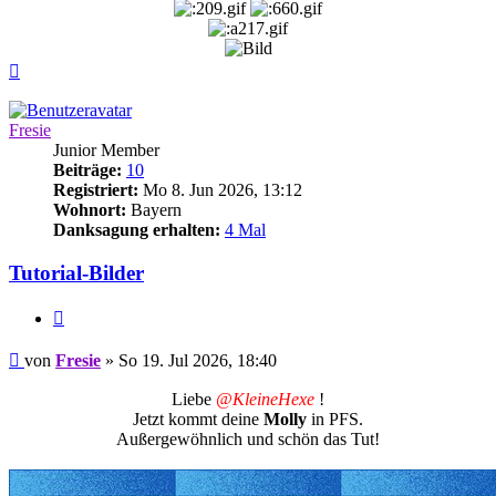
Nach
oben
Fresie
Junior Member
Beiträge:
10
Registriert:
Mo 8. Jun 2026, 13:12
Wohnort:
Bayern
Danksagung erhalten:
4 Mal
Tutorial-Bilder
Zitieren
Beitrag
von
Fresie
»
So 19. Jul 2026, 18:40
Liebe
@KleineHexe
!
Jetzt kommt deine
Molly
in PFS.
Außergewöhnlich und schön das Tut!