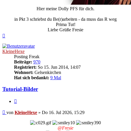
Hier meine Dolly PFS für dich.
in Pkt 3 schriebst du Be(r)arbeiten - da muss das R weg
Prima Tut!
Liebe Grüße Fresie
Nach
oben
KleineHexe
Posting Freak
Beiträge:
970
Registriert:
So 15. Jun 2014, 14:07
Wohnort:
Gelsenkirchen
Hat sich bedankt:
9 Mal
Tutorial-Bilder
Zitieren
Beitrag
von
KleineHexe
»
Do 16. Jul 2026, 15:29
@Fresie