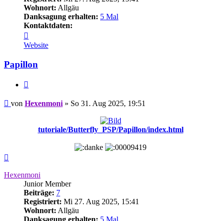
Wohnort:
Allgäu
Danksagung erhalten:
5 Mal
Kontaktdaten:
Kontaktdaten
von
Website
Hexenmoni
Papillon
Zitieren
Beitrag
von
Hexenmoni
»
So 31. Aug 2025, 19:51
tutoriale/Butterfly_PSP/Papillon/index.html
Nach
oben
Hexenmoni
Junior Member
Beiträge:
7
Registriert:
Mi 27. Aug 2025, 15:41
Wohnort:
Allgäu
Danksagung erhalten:
5 Mal