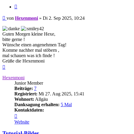
Zitieren
Beitrag
von
Hexenmoni
»
Di 2. Sep 2025, 10:24
Guten Morgen kleine Hexe,
bitte gerne !
Wünsche einen angenehmen Tag!
Komme nachher mal stöbern ,
mal schauen was ich finde !
Grüße die Hexenmoni
Nach
oben
Hexenmoni
Junior Member
Beiträge:
7
Registriert:
Mi 27. Aug 2025, 15:41
Wohnort:
Allgäu
Danksagung erhalten:
5 Mal
Kontaktdaten:
Kontaktdaten
von
Website
Hexenmoni
Tutorial-Bilder