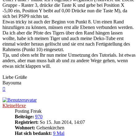
Gruppe - Raster 3, drücke die Taste K und gebe bei Position X
-5,00 ein, Position Y beibt auf 0,00 Drücke nun die Taste M), da
sich bei PSP9 nichts tat.
Etwas tricky ist auch der Beginn von Punkt 8. Um einen Rand
hinzufügen zu können, müssen erst alle Ebenen verbunden werden.
Da ich aber die Pfote des Tigers über den Rand hängen lassen
wollte, habe ich meinen Tiger und auch meine Deko-Tube erst
einmal wieder heraus gelöscht und sie erst nach Fertigstellung des
Rahmens (Punkt 10) eingesetzt.
Tja, und oben seht Ihr nun meine Umsetzung des Tutorials. Ist etwas
anders, aber man muss halt ab und zu andere Wege gehen, wenn
etwas nicht klappen will.
Liebe Grüße
Bayouma
Nach
oben
KleineHexe
Posting Freak
Beiträge:
970
Registriert:
So 15. Jun 2014, 14:07
Wohnort:
Gelsenkirchen
Hat sich bedankt:
9 Mal