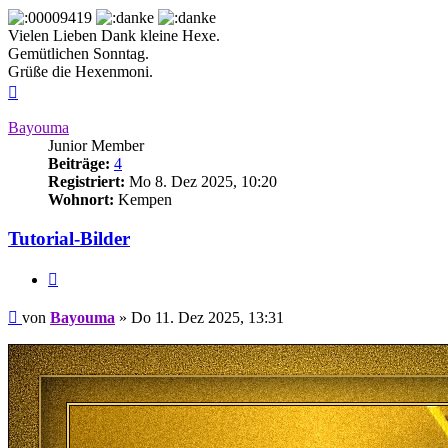
Vielen Lieben Dank kleine Hexe.
Gemütlichen Sonntag.
Grüße die Hexenmoni.
Nach
oben
Bayouma
Junior Member
Beiträge:
4
Registriert:
Mo 8. Dez 2025, 10:20
Wohnort:
Kempen
Tutorial-Bilder
Zitieren
Beitrag
von
Bayouma
»
Do 11. Dez 2025, 13:31