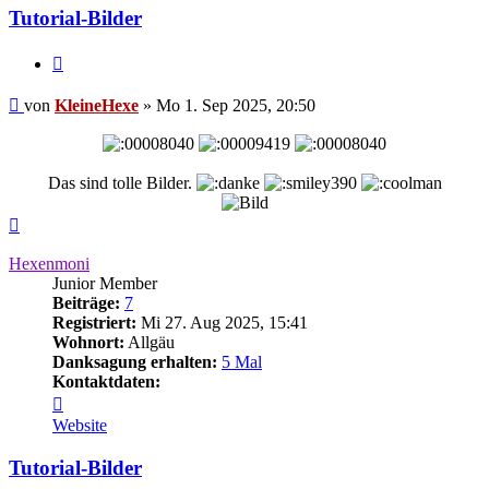
Tutorial-Bilder
Zitieren
Beitrag
von
KleineHexe
»
Mo 1. Sep 2025, 20:50
Das sind tolle Bilder.
Nach
oben
Hexenmoni
Junior Member
Beiträge:
7
Registriert:
Mi 27. Aug 2025, 15:41
Wohnort:
Allgäu
Danksagung erhalten:
5 Mal
Kontaktdaten:
Kontaktdaten
von
Website
Hexenmoni
Tutorial-Bilder