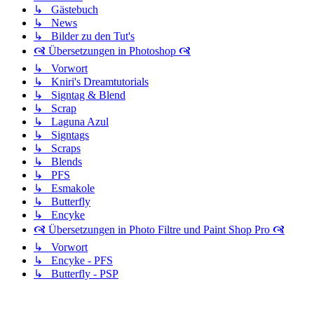
↳ Gästebuch
↳ News
↳ Bilder zu den Tut's
🙧 Übersetzungen in Photoshop 🙧
↳ Vorwort
↳ Kniri's Dreamtutorials
↳ Signtag & Blend
↳ Scrap
↳ Laguna Azul
↳ Signtags
↳ Scraps
↳ Blends
↳ PFS
↳ Esmakole
↳ Butterfly
↳ Encyke
🙧 Übersetzungen in Photo Filtre und Paint Shop Pro 🙧
↳ Vorwort
↳ Encyke - PFS
↳ Butterfly - PSP