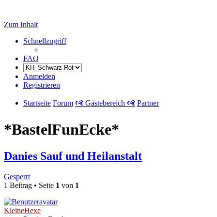
Zum Inhalt
Schnellzugriff
FAQ
Anmelden
Registrieren
Startseite
Forum
🙧 Gästebereich 🙧
Partner
*BastelFunEcke*
Danies Sauf und Heilanstalt
Gesperrt
1 Beitrag • Seite
1
von
1
KleineHexe