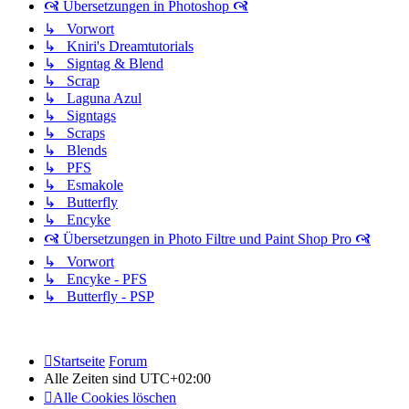
🙧 Übersetzungen in Photoshop 🙧
↳ Vorwort
↳ Kniri's Dreamtutorials
↳ Signtag & Blend
↳ Scrap
↳ Laguna Azul
↳ Signtags
↳ Scraps
↳ Blends
↳ PFS
↳ Esmakole
↳ Butterfly
↳ Encyke
🙧 Übersetzungen in Photo Filtre und Paint Shop Pro 🙧
↳ Vorwort
↳ Encyke - PFS
↳ Butterfly - PSP
Startseite
Forum
Alle Zeiten sind
UTC+02:00
Alle Cookies löschen