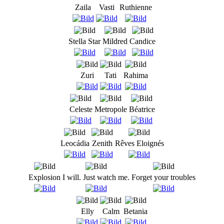
Zaila
Vasti
Ruthienne
Stella Star
Mildred
Candice
Zuri
Tati
Rahima
Celeste
Metropole
Béatrice
Leocádia
Zenith
Rêves Eloignés
Explosion
I will. Just watch me.
Forget your troubles
Elly
Calm
Betania