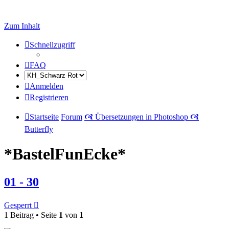
Zum Inhalt
Schnellzugriff
FAQ
Anmelden
Registrieren
Startseite
Forum
🙧 Übersetzungen in Photoshop 🙧
Butterfly
*BastelFunEcke*
01 - 30
Gesperrt
1 Beitrag • Seite
1
von
1