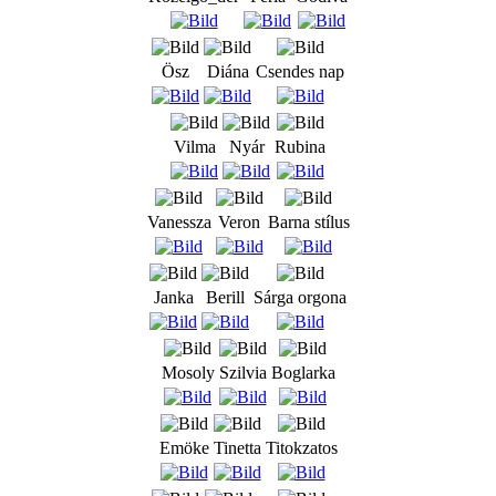
Ösz
Diána
Csendes nap
Vilma
Nyár
Rubina
Vanessza
Veron
Barna stílus
Janka
Berill
Sárga orgona
Mosoly
Szilvia
Boglarka
Emöke
Tinetta
Titokzatos