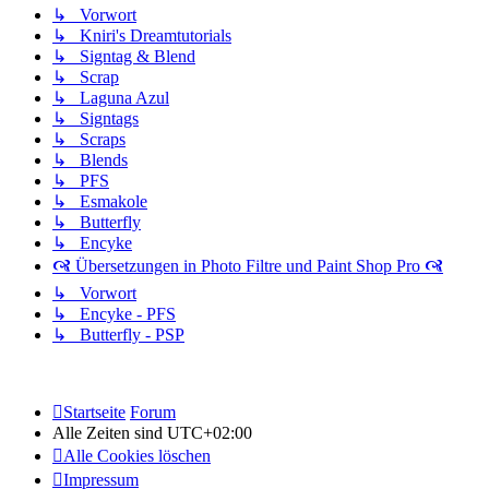
↳ Vorwort
↳ Kniri's Dreamtutorials
↳ Signtag & Blend
↳ Scrap
↳ Laguna Azul
↳ Signtags
↳ Scraps
↳ Blends
↳ PFS
↳ Esmakole
↳ Butterfly
↳ Encyke
🙧 Übersetzungen in Photo Filtre und Paint Shop Pro 🙧
↳ Vorwort
↳ Encyke - PFS
↳ Butterfly - PSP
Startseite
Forum
Alle Zeiten sind
UTC+02:00
Alle Cookies löschen
Impressum