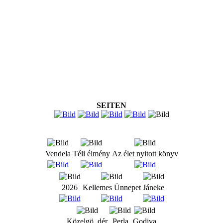
SEITEN
Vendela
Téli élmény
Az élet nyitott könyv
2026
Kellemes Ünnepet
Jáneke
Közelgö_dér
Perla
Godiva