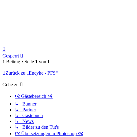
Nach
oben
Gesperrt
1 Beitrag • Seite
1
von
1
Zurück zu „Encyke - PFS“
Gehe zu
🙧 Gästebereich 🙧
↳ Banner
↳ Partner
↳ Gästebuch
↳ News
↳ Bilder zu den Tut's
🙧 Übersetzungen in Photoshop 🙧