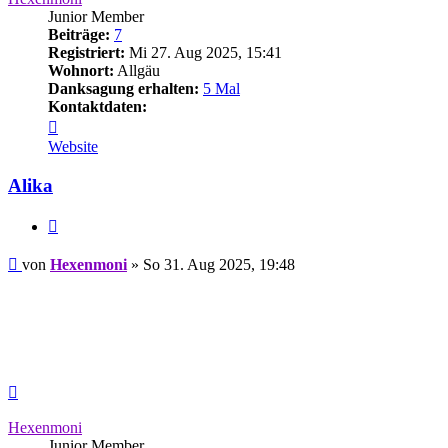
Junior Member
Beiträge:
7
Registriert:
Mi 27. Aug 2025, 15:41
Wohnort:
Allgäu
Danksagung erhalten:
5 Mal
Kontaktdaten:
Kontaktdaten
von
Website
Hexenmoni
Alika
Zitieren
Beitrag
von
Hexenmoni
»
So 31. Aug 2025, 19:48
Nach
oben
Hexenmoni
Junior Member