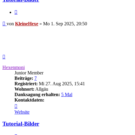
Zitieren
Beitrag
von
KleineHexe
»
Mo 1. Sep 2025, 20:50
Nach
oben
Hexenmoni
Junior Member
Beiträge:
7
Registriert:
Mi 27. Aug 2025, 15:41
Wohnort:
Allgäu
Danksagung erhalten:
5 Mal
Kontaktdaten:
Kontaktdaten
von
Website
Hexenmoni
Tutorial-Bilder