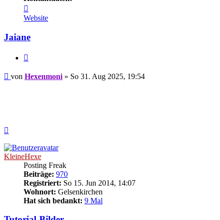
Kontaktdaten
von
Website
Hexenmoni
Jaiane
Zitieren
Beitrag
von
Hexenmoni
»
So 31. Aug 2025, 19:54
Nach
oben
KleineHexe
Posting Freak
Beiträge:
970
Registriert:
So 15. Jun 2014, 14:07
Wohnort:
Gelsenkirchen
Hat sich bedankt:
9 Mal
Tutorial-Bilder