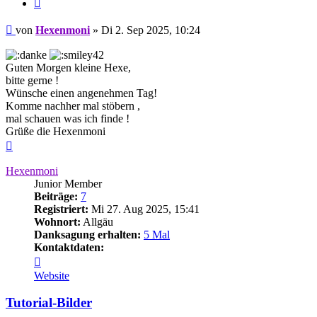
Zitieren
Beitrag
von
Hexenmoni
»
Di 2. Sep 2025, 10:24
Guten Morgen kleine Hexe,
bitte gerne !
Wünsche einen angenehmen Tag!
Komme nachher mal stöbern ,
mal schauen was ich finde !
Grüße die Hexenmoni
Nach
oben
Hexenmoni
Junior Member
Beiträge:
7
Registriert:
Mi 27. Aug 2025, 15:41
Wohnort:
Allgäu
Danksagung erhalten:
5 Mal
Kontaktdaten:
Kontaktdaten
von
Website
Hexenmoni
Tutorial-Bilder