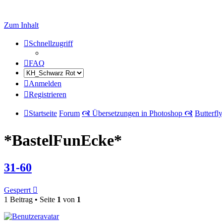
Zum Inhalt
Schnellzugriff
FAQ
Anmelden
Registrieren
Startseite
Forum
🙧 Übersetzungen in Photoshop 🙧
Butterfl
*BastelFunEcke*
31-60
Gesperrt
1 Beitrag • Seite
1
von
1