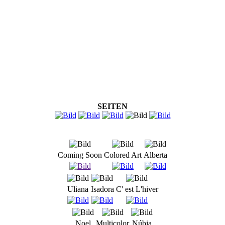
SEITEN
Coming Soon
Colored Art
Alberta
Uliana
Isadora
C' est L'hiver
Noel
Multicolor
Núbia