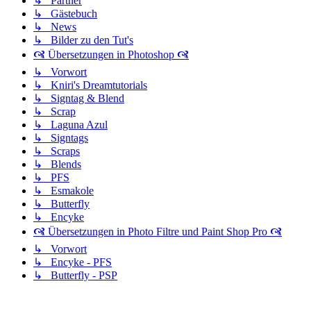
↳ Partner
↳ Gästebuch
↳ News
↳ Bilder zu den Tut's
🙧 Übersetzungen in Photoshop 🙧
↳ Vorwort
↳ Kniri's Dreamtutorials
↳ Signtag & Blend
↳ Scrap
↳ Laguna Azul
↳ Signtags
↳ Scraps
↳ Blends
↳ PFS
↳ Esmakole
↳ Butterfly
↳ Encyke
🙧 Übersetzungen in Photo Filtre und Paint Shop Pro 🙧
↳ Vorwort
↳ Encyke - PFS
↳ Butterfly - PSP