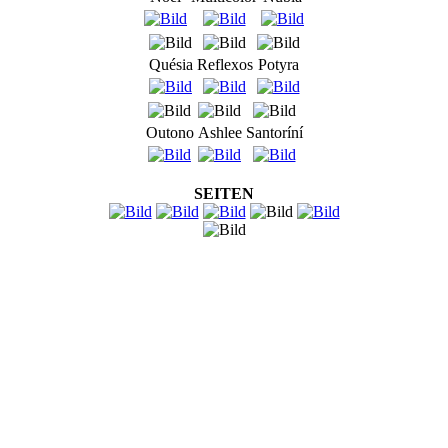
Quésia
Reflexos
Potyra
Outono
Ashlee
Santoríní
SEITEN