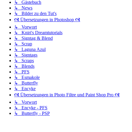
↳ Gästebuch
↳ News
↳ Bilder zu den Tut's
🙧 Übersetzungen in Photoshop 🙧
↳ Vorwort
↳ Kniri's Dreamtutorials
↳ Signtag & Blend
↳ Scrap
↳ Laguna Azul
↳ Signtags
↳ Scraps
↳ Blends
↳ PFS
↳ Esmakole
↳ Butterfly
↳ Encyke
🙧 Übersetzungen in Photo Filtre und Paint Shop Pro 🙧
↳ Vorwort
↳ Encyke - PFS
↳ Butterfly - PSP