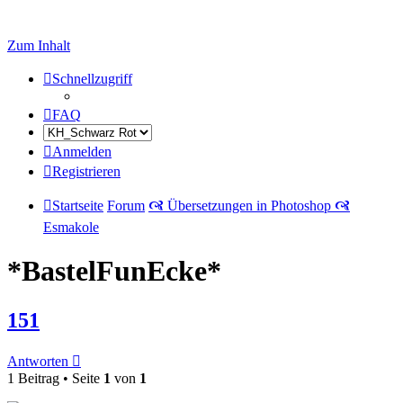
Zum Inhalt
Schnellzugriff
FAQ
Anmelden
Registrieren
Startseite
Forum
🙧 Übersetzungen in Photoshop 🙧
Esmakole
*BastelFunEcke*
151
Antworten
1 Beitrag • Seite
1
von
1