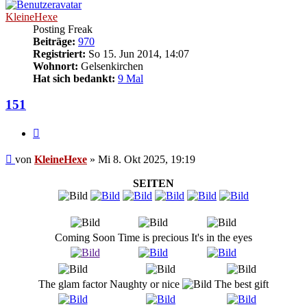
KleineHexe
Posting Freak
Beiträge:
970
Registriert:
So 15. Jun 2014, 14:07
Wohnort:
Gelsenkirchen
Hat sich bedankt:
9 Mal
151
Zitieren
Beitrag
von
KleineHexe
»
Mi 8. Okt 2025, 19:19
SEITEN
Coming Soon
Time is precious
It's in the eyes
The glam factor
Naughty or nice
The best gift