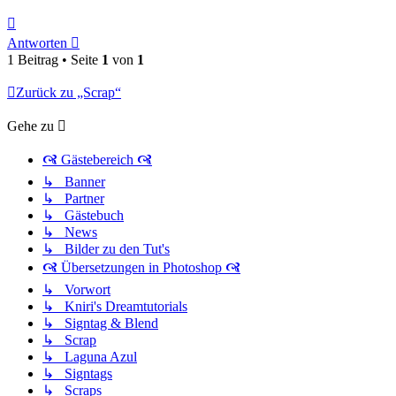
Nach
oben
Antworten
1 Beitrag • Seite
1
von
1
Zurück zu „Scrap“
Gehe zu
🙧 Gästebereich 🙧
↳ Banner
↳ Partner
↳ Gästebuch
↳ News
↳ Bilder zu den Tut's
🙧 Übersetzungen in Photoshop 🙧
↳ Vorwort
↳ Kniri's Dreamtutorials
↳ Signtag & Blend
↳ Scrap
↳ Laguna Azul
↳ Signtags
↳ Scraps