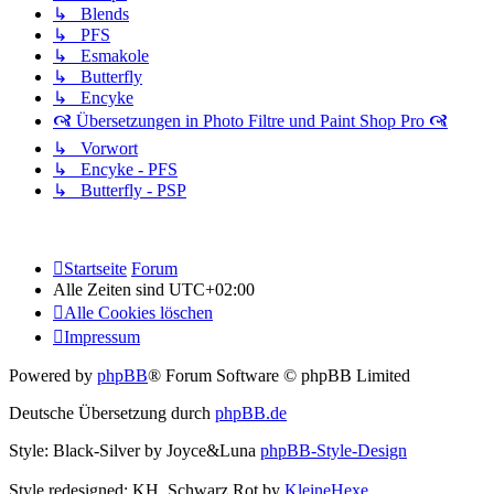
↳ Blends
↳ PFS
↳ Esmakole
↳ Butterfly
↳ Encyke
🙧 Übersetzungen in Photo Filtre und Paint Shop Pro 🙧
↳ Vorwort
↳ Encyke - PFS
↳ Butterfly - PSP
Startseite
Forum
Alle Zeiten sind
UTC+02:00
Alle Cookies löschen
Impressum
Powered by
phpBB
® Forum Software © phpBB Limited
Deutsche Übersetzung durch
phpBB.de
Style: Black-Silver by Joyce&Luna
phpBB-Style-Design
Style redesigned: KH_Schwarz Rot by
KleineHexe