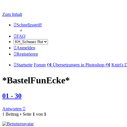
Zum Inhalt
Schnellzugriff
FAQ
Anmelden
Registrieren
Startseite
Forum
🙧 Übersetzungen in Photoshop 🙧
Kniri's 
*BastelFunEcke*
01 - 30
Antworten
1 Beitrag • Seite
1
von
1