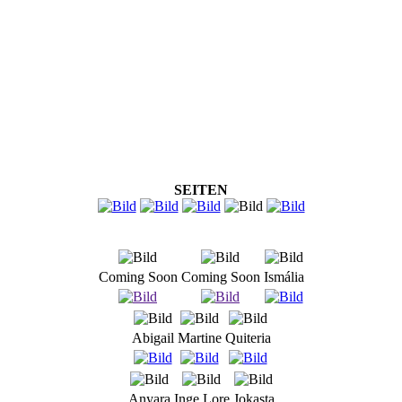
SEITEN
Coming Soon
Coming Soon
Ismália
Abigail
Martine
Quiteria
Anyara
Inge Lore
Jokasta