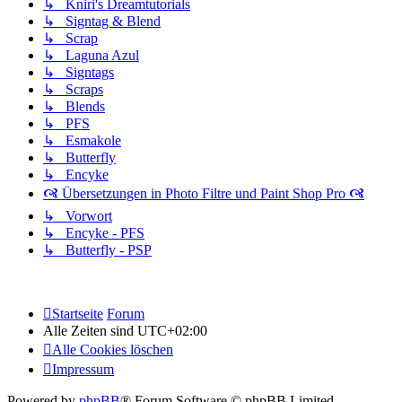
↳ Kniri's Dreamtutorials
↳ Signtag & Blend
↳ Scrap
↳ Laguna Azul
↳ Signtags
↳ Scraps
↳ Blends
↳ PFS
↳ Esmakole
↳ Butterfly
↳ Encyke
🙧 Übersetzungen in Photo Filtre und Paint Shop Pro 🙧
↳ Vorwort
↳ Encyke - PFS
↳ Butterfly - PSP
Startseite
Forum
Alle Zeiten sind
UTC+02:00
Alle Cookies löschen
Impressum
Powered by
phpBB
® Forum Software © phpBB Limited