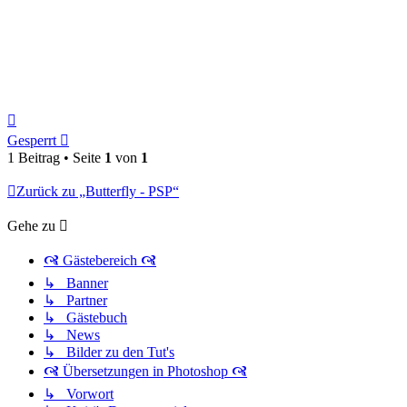
Nach
oben
Gesperrt
1 Beitrag • Seite
1
von
1
Zurück zu „Butterfly - PSP“
Gehe zu
🙧 Gästebereich 🙧
↳ Banner
↳ Partner
↳ Gästebuch
↳ News
↳ Bilder zu den Tut's
🙧 Übersetzungen in Photoshop 🙧
↳ Vorwort