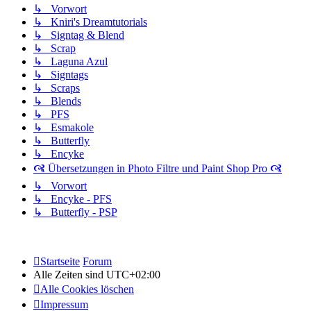
↳ Vorwort
↳ Kniri's Dreamtutorials
↳ Signtag & Blend
↳ Scrap
↳ Laguna Azul
↳ Signtags
↳ Scraps
↳ Blends
↳ PFS
↳ Esmakole
↳ Butterfly
↳ Encyke
🙧 Übersetzungen in Photo Filtre und Paint Shop Pro 🙧
↳ Vorwort
↳ Encyke - PFS
↳ Butterfly - PSP
Startseite
Forum
Alle Zeiten sind
UTC+02:00
Alle Cookies löschen
Impressum