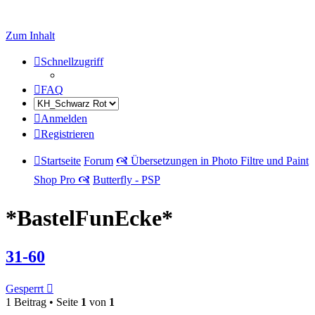
Zum Inhalt
Schnellzugriff
FAQ
Anmelden
Registrieren
Startseite
Forum
🙧 Übersetzungen in Photo Filtre und Paint
Shop Pro 🙧
Butterfly - PSP
*BastelFunEcke*
31-60
Gesperrt
1 Beitrag • Seite
1
von
1