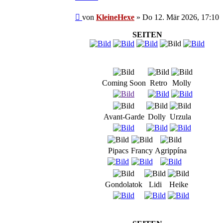
Beitrag
von
KleineHexe
»
Do 12. Mär 2026, 17:10
SEITEN
Coming Soon
Retro
Molly
Avant-Garde
Dolly
Urzula
Pipacs
Francy
Agrippína
Gondolatok
Lidi
Heike