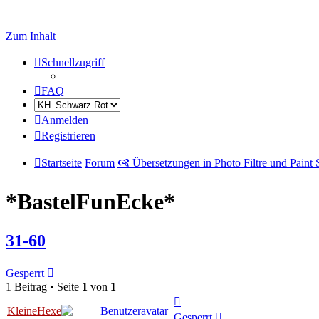
Zum Inhalt
Schnellzugriff
FAQ
Anmelden
Registrieren
Startseite
Forum
🙧 Übersetzungen in Photo Filtre und Paint
*BastelFunEcke*
31-60
Gesperrt
1 Beitrag • Seite
1
von
1
Nach
KleineHexe
oben
Gesperrt