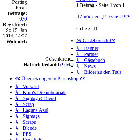
Posting
1 Beitrag • Seite
1
von
1
Freak
Beiträge:
Zurück zu „Encyke - PFS“
970
Registriert:
Gehe zu
So 15. Jun
2014, 14:07
🙧 Gästebereich 🙧
Wohnort:
↳ Banner
↳ Partner
Gelsenkirchen
↳ Gästebuch
Hat sich bedankt:
9 Mal
↳ News
↳ Bilder zu den Tut's
🙧 Übersetzungen in Photoshop 🙧
↳ Vorwort
↳ Kniri's Dreamtutorials
↳ Signtag & Blend
↳ Scrap
↳ Laguna Azul
↳ Signtags
↳ Scraps
↳ Blends
↳ PFS
↳ Esmakole