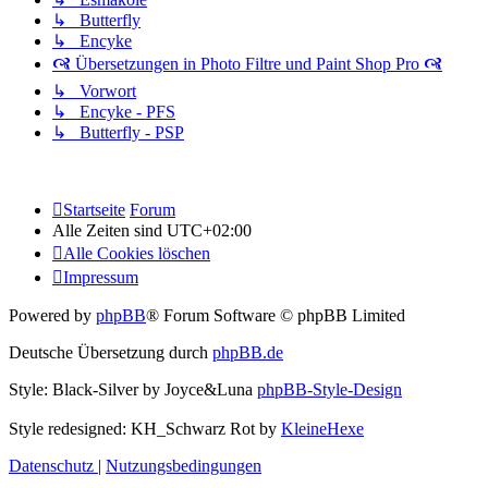
↳ Butterfly
↳ Encyke
🙧 Übersetzungen in Photo Filtre und Paint Shop Pro 🙧
↳ Vorwort
↳ Encyke - PFS
↳ Butterfly - PSP
Startseite
Forum
Alle Zeiten sind
UTC+02:00
Alle Cookies löschen
Impressum
Powered by
phpBB
® Forum Software © phpBB Limited
Deutsche Übersetzung durch
phpBB.de
Style: Black-Silver by Joyce&Luna
phpBB-Style-Design
Style redesigned: KH_Schwarz Rot by
KleineHexe
Datenschutz
|
Nutzungsbedingungen