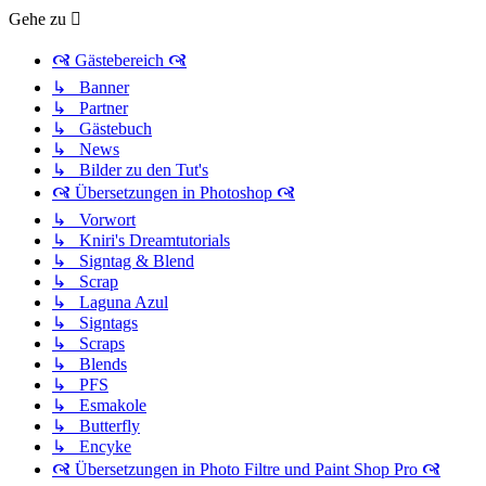
Gehe zu
🙧 Gästebereich 🙧
↳ Banner
↳ Partner
↳ Gästebuch
↳ News
↳ Bilder zu den Tut's
🙧 Übersetzungen in Photoshop 🙧
↳ Vorwort
↳ Kniri's Dreamtutorials
↳ Signtag & Blend
↳ Scrap
↳ Laguna Azul
↳ Signtags
↳ Scraps
↳ Blends
↳ PFS
↳ Esmakole
↳ Butterfly
↳ Encyke
🙧 Übersetzungen in Photo Filtre und Paint Shop Pro 🙧