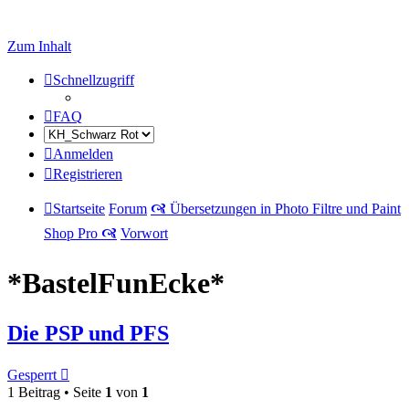
Zum Inhalt
Schnellzugriff
FAQ
Anmelden
Registrieren
Startseite
Forum
🙧 Übersetzungen in Photo Filtre und Paint
Shop Pro 🙧
Vorwort
*BastelFunEcke*
Die PSP und PFS
Gesperrt
1 Beitrag • Seite
1
von
1