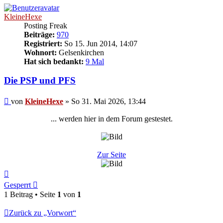
KleineHexe
Posting Freak
Beiträge:
970
Registriert:
So 15. Jun 2014, 14:07
Wohnort:
Gelsenkirchen
Hat sich bedankt:
9 Mal
Die PSP und PFS
Beitrag
von
KleineHexe
»
So 31. Mai 2026, 13:44
... werden hier in dem Forum gestestet.
Zur Seite
Nach
oben
Gesperrt
1 Beitrag • Seite
1
von
1
Zurück zu „Vorwort“