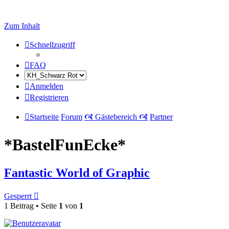
Zum Inhalt
Schnellzugriff
FAQ
Anmelden
Registrieren
Startseite
Forum
🙧 Gästebereich 🙧
Partner
*BastelFunEcke*
Fantastic World of Graphic
Gesperrt
1 Beitrag • Seite
1
von
1