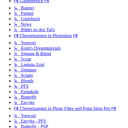
🙧 Gästebereich 🙧
↳ Banner
↳ Partner
↳ Gästebuch
↳ News
↳ Bilder zu den Tut's
🙧 Übersetzungen in Photoshop 🙧
↳ Vorwort
↳ Kniri's Dreamtutorials
↳ Signtag & Blend
↳ Scrap
↳ Laguna Azul
↳ Signtags
↳ Scraps
↳ Blends
↳ PFS
↳ Esmakole
↳ Butterfly
↳ Encyke
🙧 Übersetzungen in Photo Filtre und Paint Shop Pro 🙧
↳ Vorwort
↳ Encyke - PFS
↳ Butterfly - PSP