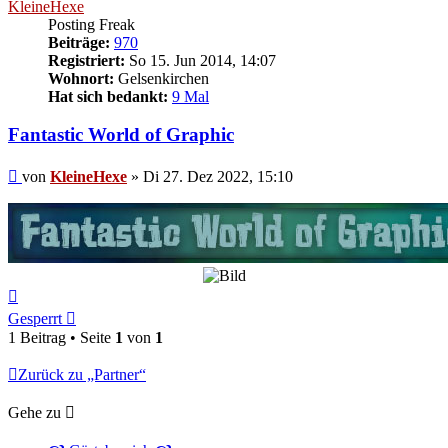
KleineHexe
Posting Freak
Beiträge:
970
Registriert:
So 15. Jun 2014, 14:07
Wohnort:
Gelsenkirchen
Hat sich bedankt:
9 Mal
Fantastic World of Graphic
Beitrag
von
KleineHexe
»
Di 27. Dez 2022, 15:10
Nach
oben
Gesperrt
1 Beitrag • Seite
1
von
1
Zurück zu „Partner“
Gehe zu