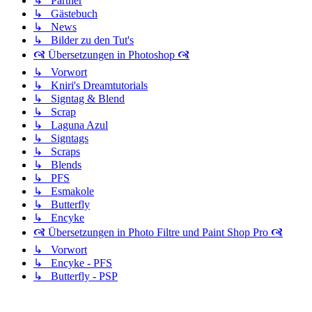
↳ Partner
↳ Gästebuch
↳ News
↳ Bilder zu den Tut's
🙧 Übersetzungen in Photoshop 🙧
↳ Vorwort
↳ Kniri's Dreamtutorials
↳ Signtag & Blend
↳ Scrap
↳ Laguna Azul
↳ Signtags
↳ Scraps
↳ Blends
↳ PFS
↳ Esmakole
↳ Butterfly
↳ Encyke
🙧 Übersetzungen in Photo Filtre und Paint Shop Pro 🙧
↳ Vorwort
↳ Encyke - PFS
↳ Butterfly - PSP