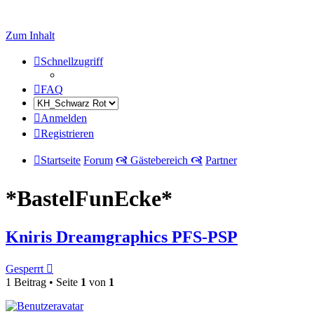
Zum Inhalt
Schnellzugriff
FAQ
Anmelden
Registrieren
Startseite
Forum
🙧 Gästebereich 🙧
Partner
*BastelFunEcke*
Kniris Dreamgraphics PFS-PSP
Gesperrt
1 Beitrag • Seite
1
von
1