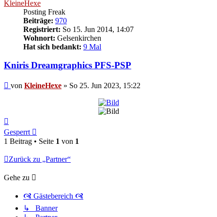
KleineHexe
Posting Freak
Beiträge:
970
Registriert:
So 15. Jun 2014, 14:07
Wohnort:
Gelsenkirchen
Hat sich bedankt:
9 Mal
Kniris Dreamgraphics PFS-PSP
Beitrag
von
KleineHexe
»
So 25. Jun 2023, 15:22
Nach
oben
Gesperrt
1 Beitrag • Seite
1
von
1
Zurück zu „Partner“
Gehe zu
🙧 Gästebereich 🙧
↳ Banner