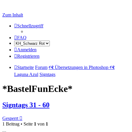
Zum Inhalt
Schnellzugriff
FAQ
Anmelden
Registrieren
Startseite
Forum
🙧 Übersetzungen in Photoshop 🙧
Laguna Azul
Signtags
*BastelFunEcke*
Signtags 31 - 60
Gesperrt
1 Beitrag • Seite
1
von
1