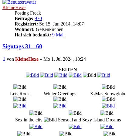
KleineHexe
Posting Freak
Beiträge:
970
Registriert:
So 15. Jun 2014, 14:07
Wohnort:
Gelsenkirchen
Hat sich bedankt:
9 Mal
Signtags 31 - 60
Beitrag
von
KleineHexe
»
Mo 1. Jul 2024, 18:24
SEITEN
Lets Rock
Winter Greetings
X-Mas Snowglobe
Sex in the city
Sensual and Sexy
Island Dreams