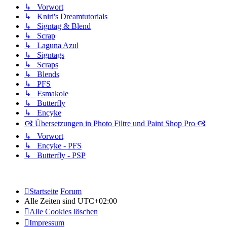
↳ Vorwort
↳ Kniri's Dreamtutorials
↳ Signtag & Blend
↳ Scrap
↳ Laguna Azul
↳ Signtags
↳ Scraps
↳ Blends
↳ PFS
↳ Esmakole
↳ Butterfly
↳ Encyke
🙧 Übersetzungen in Photo Filtre und Paint Shop Pro 🙧
↳ Vorwort
↳ Encyke - PFS
↳ Butterfly - PSP
Startseite
Forum
Alle Zeiten sind
UTC+02:00
Alle Cookies löschen
Impressum