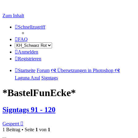
Zum Inhalt
Schnellzugriff
FAQ
Anmelden
Registrieren
Startseite
Forum
🙧 Übersetzungen in Photoshop 🙧
Laguna Azul
Signtags
*BastelFunEcke*
Signtags 91 - 120
Gesperrt
1 Beitrag • Seite
1
von
1