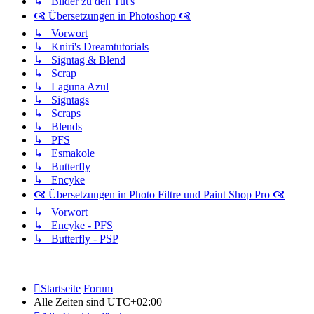
↳ Bilder zu den Tut's
🙧 Übersetzungen in Photoshop 🙧
↳ Vorwort
↳ Kniri's Dreamtutorials
↳ Signtag & Blend
↳ Scrap
↳ Laguna Azul
↳ Signtags
↳ Scraps
↳ Blends
↳ PFS
↳ Esmakole
↳ Butterfly
↳ Encyke
🙧 Übersetzungen in Photo Filtre und Paint Shop Pro 🙧
↳ Vorwort
↳ Encyke - PFS
↳ Butterfly - PSP
Startseite
Forum
Alle Zeiten sind
UTC+02:00