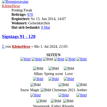
KleineHexe
Posting Freak
Beiträge:
970
Registriert:
So 15. Jun 2014, 14:07
Wohnort:
Gelsenkirchen
Hat sich bedankt:
9 Mal
Signtags 91 - 120
Beitrag
von
KleineHexe
»
Mo 1. Jul 2024, 21:05
SEITEN
Jillian
Spring scent
Love
Snow Magic
Christmas 2021
Amber
Steampunk
Esther
Rhonda