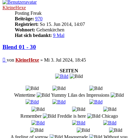
KleineHexe
Posting Freak
Beiträge:
970
Registriert:
So 15. Jun 2014, 14:07
Wohnort:
Gelsenkirchen
Hat sich bedankt:
9 Mal
Blend 01 - 30
Beitrag
von
KleineHexe
»
Mi 3. Jul 2024, 18:45
SEITEN
Wintertime
Yummy
Lilas des Impressions
Remember
Freddie is here
Chicago
A feeling of sorrow
Masquerade
Without you