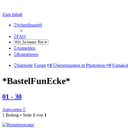
Zum Inhalt
Schnellzugriff
FAQ
Anmelden
Registrieren
Startseite
Forum
🙧 Übersetzungen in Photoshop 🙧
Esmakol
*BastelFunEcke*
01 - 30
Antworten
1 Beitrag • Seite
1
von
1