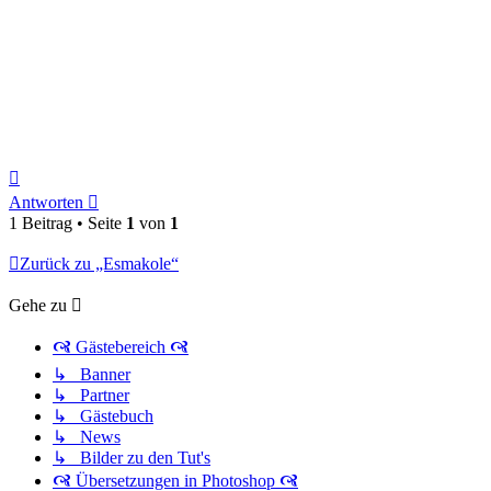
Nach
oben
Antworten
1 Beitrag • Seite
1
von
1
Zurück zu „Esmakole“
Gehe zu
🙧 Gästebereich 🙧
↳ Banner
↳ Partner
↳ Gästebuch
↳ News
↳ Bilder zu den Tut's
🙧 Übersetzungen in Photoshop 🙧