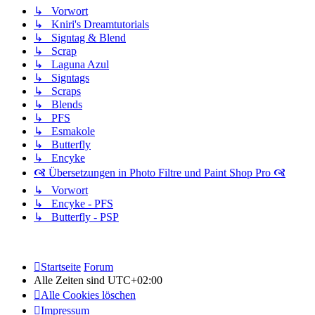
↳ Vorwort
↳ Kniri's Dreamtutorials
↳ Signtag & Blend
↳ Scrap
↳ Laguna Azul
↳ Signtags
↳ Scraps
↳ Blends
↳ PFS
↳ Esmakole
↳ Butterfly
↳ Encyke
🙧 Übersetzungen in Photo Filtre und Paint Shop Pro 🙧
↳ Vorwort
↳ Encyke - PFS
↳ Butterfly - PSP
Startseite
Forum
Alle Zeiten sind
UTC+02:00
Alle Cookies löschen
Impressum