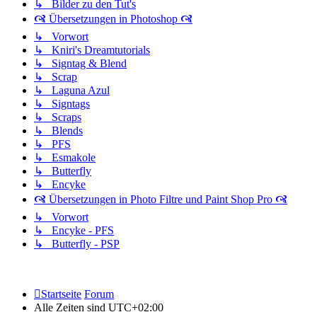
↳ Bilder zu den Tut's
🙧 Übersetzungen in Photoshop 🙧
↳ Vorwort
↳ Kniri's Dreamtutorials
↳ Signtag & Blend
↳ Scrap
↳ Laguna Azul
↳ Signtags
↳ Scraps
↳ Blends
↳ PFS
↳ Esmakole
↳ Butterfly
↳ Encyke
🙧 Übersetzungen in Photo Filtre und Paint Shop Pro 🙧
↳ Vorwort
↳ Encyke - PFS
↳ Butterfly - PSP
Startseite
Forum
Alle Zeiten sind
UTC+02:00