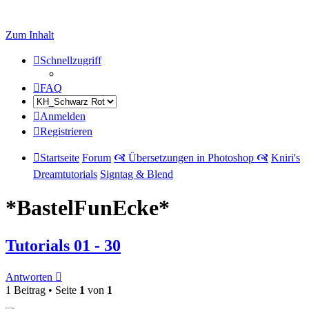
Zum Inhalt
Schnellzugriff
FAQ
Anmelden
Registrieren
Startseite
Forum
🙧 Übersetzungen in Photoshop 🙧
Kniri's
Dreamtutorials
Signtag & Blend
*BastelFunEcke*
Tutorials 01 - 30
Antworten
1 Beitrag • Seite
1
von
1