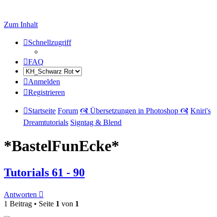
Zum Inhalt
Schnellzugriff
FAQ
Anmelden
Registrieren
Startseite
Forum
🙧 Übersetzungen in Photoshop 🙧
Kniri's
Dreamtutorials
Signtag & Blend
*BastelFunEcke*
Tutorials 61 - 90
Antworten
1 Beitrag • Seite
1
von
1