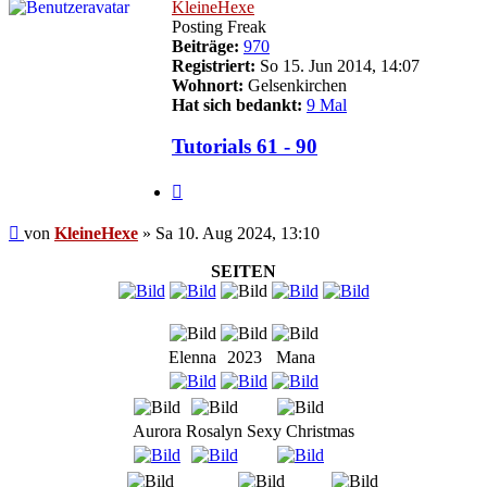
KleineHexe
Posting Freak
Beiträge:
970
Registriert:
So 15. Jun 2014, 14:07
Wohnort:
Gelsenkirchen
Hat sich bedankt:
9 Mal
Tutorials 61 - 90
Zitieren
Beitrag
von
KleineHexe
»
Sa 10. Aug 2024, 13:10
SEITEN
Elenna
2023
Mana
Aurora
Rosalyn
Sexy Christmas