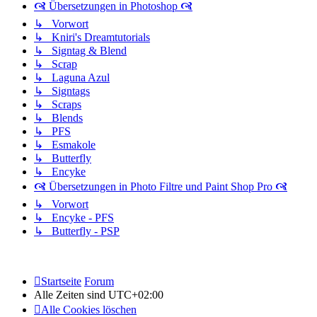
🙧 Übersetzungen in Photoshop 🙧
↳ Vorwort
↳ Kniri's Dreamtutorials
↳ Signtag & Blend
↳ Scrap
↳ Laguna Azul
↳ Signtags
↳ Scraps
↳ Blends
↳ PFS
↳ Esmakole
↳ Butterfly
↳ Encyke
🙧 Übersetzungen in Photo Filtre und Paint Shop Pro 🙧
↳ Vorwort
↳ Encyke - PFS
↳ Butterfly - PSP
Startseite
Forum
Alle Zeiten sind
UTC+02:00
Alle Cookies löschen