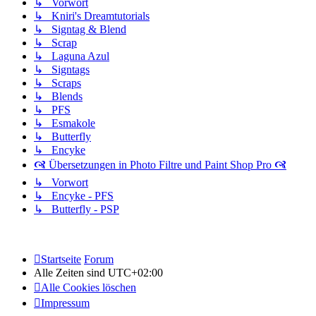
↳ Vorwort
↳ Kniri's Dreamtutorials
↳ Signtag & Blend
↳ Scrap
↳ Laguna Azul
↳ Signtags
↳ Scraps
↳ Blends
↳ PFS
↳ Esmakole
↳ Butterfly
↳ Encyke
🙧 Übersetzungen in Photo Filtre und Paint Shop Pro 🙧
↳ Vorwort
↳ Encyke - PFS
↳ Butterfly - PSP
Startseite
Forum
Alle Zeiten sind
UTC+02:00
Alle Cookies löschen
Impressum