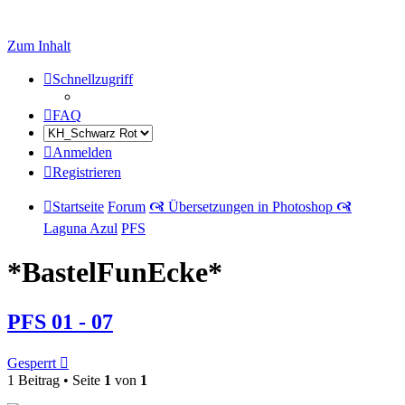
Zum Inhalt
Schnellzugriff
FAQ
Anmelden
Registrieren
Startseite
Forum
🙧 Übersetzungen in Photoshop 🙧
Laguna Azul
PFS
*BastelFunEcke*
PFS 01 - 07
Gesperrt
1 Beitrag • Seite
1
von
1