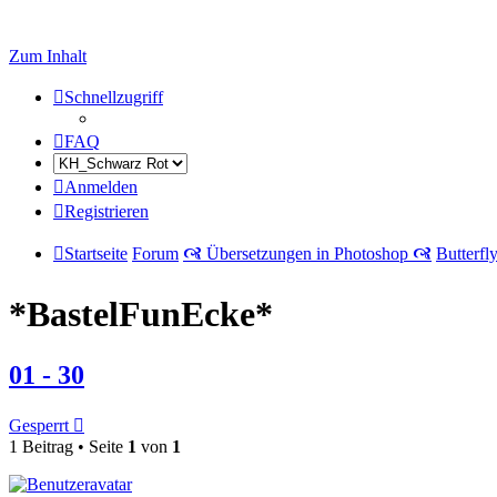
Zum Inhalt
Schnellzugriff
FAQ
Anmelden
Registrieren
Startseite
Forum
🙧 Übersetzungen in Photoshop 🙧
Butterfl
*BastelFunEcke*
01 - 30
Gesperrt
1 Beitrag • Seite
1
von
1