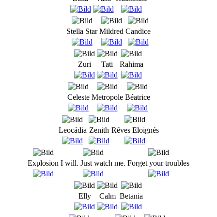
Stella Star
Mildred
Candice
Zuri
Tati
Rahima
Celeste
Metropole
Béatrice
Leocádia
Zenith
Rêves Eloignés
Explosion
I will. Just watch me.
Forget your troubles
Elly
Calm
Betania