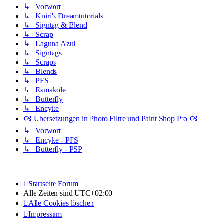
↳ Vorwort
↳ Kniri's Dreamtutorials
↳ Signtag & Blend
↳ Scrap
↳ Laguna Azul
↳ Signtags
↳ Scraps
↳ Blends
↳ PFS
↳ Esmakole
↳ Butterfly
↳ Encyke
🙧 Übersetzungen in Photo Filtre und Paint Shop Pro 🙧
↳ Vorwort
↳ Encyke - PFS
↳ Butterfly - PSP
Startseite
Forum
Alle Zeiten sind
UTC+02:00
Alle Cookies löschen
Impressum