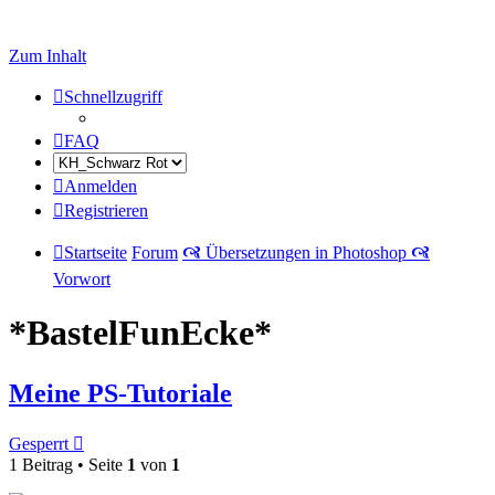
Zum Inhalt
Schnellzugriff
FAQ
Anmelden
Registrieren
Startseite
Forum
🙧 Übersetzungen in Photoshop 🙧
Vorwort
*BastelFunEcke*
Meine PS-Tutoriale
Gesperrt
1 Beitrag • Seite
1
von
1