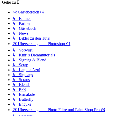
Gehe zu
🙧 Gästebereich 🙧
↳ Banner
↳ Partner
↳ Gästebuch
↳ News
↳ Bilder zu den Tut's
🙧 Übersetzungen in Photoshop 🙧
↳ Vorwort
↳ Kniri's Dreamtutorials
↳ Signtag & Blend
↳ Scrap
↳ Laguna Azul
↳ Signtags
↳ Scraps
↳ Blends
↳ PFS
↳ Esmakole
↳ Butterfly
↳ Encyke
🙧 Übersetzungen in Photo Filtre und Paint Shop Pro 🙧