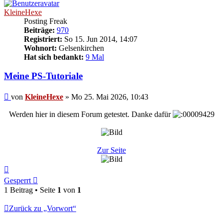
KleineHexe
Posting Freak
Beiträge:
970
Registriert:
So 15. Jun 2014, 14:07
Wohnort:
Gelsenkirchen
Hat sich bedankt:
9 Mal
Meine PS-Tutoriale
Beitrag
von
KleineHexe
»
Mo 25. Mai 2026, 10:43
Werden hier in diesem Forum getestet. Danke dafür
Zur Seite
Nach
oben
Gesperrt
1 Beitrag • Seite
1
von
1
Zurück zu „Vorwort“