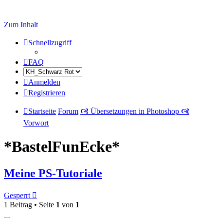
Zum Inhalt
Schnellzugriff
FAQ
Anmelden
Registrieren
Startseite
Forum
🙧 Übersetzungen in Photoshop 🙧
Vorwort
*BastelFunEcke*
Meine PS-Tutoriale
Gesperrt
1 Beitrag • Seite
1
von
1