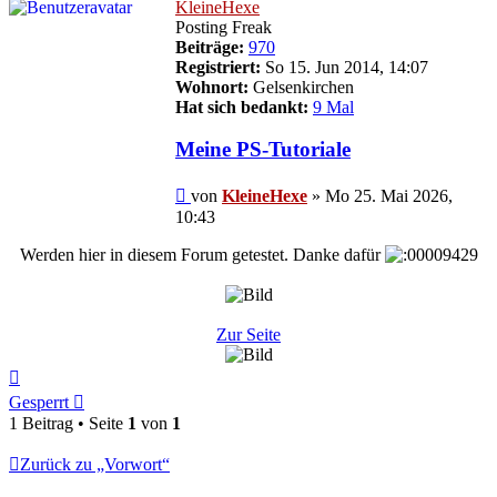
KleineHexe
Posting Freak
Beiträge:
970
Registriert:
So 15. Jun 2014, 14:07
Wohnort:
Gelsenkirchen
Hat sich bedankt:
9 Mal
Meine PS-Tutoriale
Beitrag
von
KleineHexe
»
Mo 25. Mai 2026,
10:43
Werden hier in diesem Forum getestet. Danke dafür
Zur Seite
Nach
oben
Gesperrt
1 Beitrag • Seite
1
von
1
Zurück zu „Vorwort“