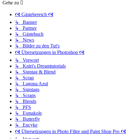
Gehe zu
🙧 Gästebereich 🙧
↳ Banner
↳ Partner
↳ Gästebuch
↳ News
↳ Bilder zu den Tut's
🙧 Übersetzungen in Photoshop 🙧
↳ Vorwort
↳ Kniri's Dreamtutorials
↳ Signtag & Blend
↳ Scrap
↳ Laguna Azul
↳ Signtags
↳ Scraps
↳ Blends
↳ PFS
↳ Esmakole
↳ Butterfly
↳ Encyke
🙧 Übersetzungen in Photo Filtre und Paint Shop Pro 🙧