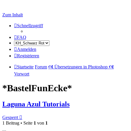
Zum Inhalt
Schnellzugriff
FAQ
Anmelden
Registrieren
Startseite
Forum
🙧 Übersetzungen in Photoshop 🙧
Vorwort
*BastelFunEcke*
Laguna Azul Tutorials
Gesperrt
1 Beitrag • Seite
1
von
1