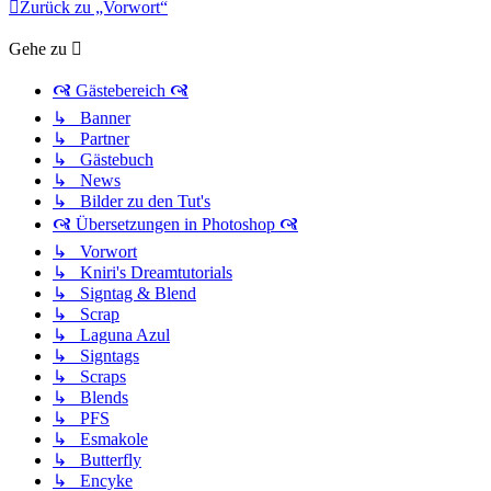
Zurück zu „Vorwort“
Gehe zu
🙧 Gästebereich 🙧
↳ Banner
↳ Partner
↳ Gästebuch
↳ News
↳ Bilder zu den Tut's
🙧 Übersetzungen in Photoshop 🙧
↳ Vorwort
↳ Kniri's Dreamtutorials
↳ Signtag & Blend
↳ Scrap
↳ Laguna Azul
↳ Signtags
↳ Scraps
↳ Blends
↳ PFS
↳ Esmakole
↳ Butterfly
↳ Encyke