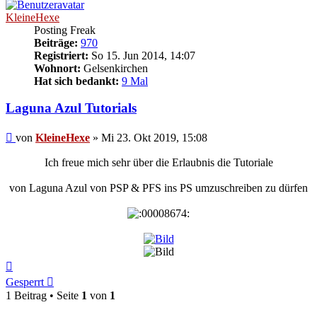
KleineHexe
Posting Freak
Beiträge:
970
Registriert:
So 15. Jun 2014, 14:07
Wohnort:
Gelsenkirchen
Hat sich bedankt:
9 Mal
Laguna Azul Tutorials
Beitrag
von
KleineHexe
»
Mi 23. Okt 2019, 15:08
Ich freue mich sehr über die Erlaubnis die Tutoriale
von Laguna Azul von PSP & PFS ins PS umzuschreiben zu dürfen
:
Nach
oben
Gesperrt
1 Beitrag • Seite
1
von
1