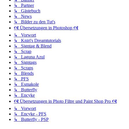
↳ Partner
↳ Gästebuch
↳ News
↳ Bilder zu den Tut's
🙧 Übersetzungen in Photoshop 🙧
↳ Vorwort
↳ Kniri's Dreamtutorials
↳ Signtag & Blend
↳ Scrap
↳ Laguna Azul
↳ Signtags
↳ Scraps
↳ Blends
↳ PFS
↳ Esmakole
↳ Butterfly
↳ Encyke
🙧 Übersetzungen in Photo Filtre und Paint Shop Pro 🙧
↳ Vorwort
↳ Encyke - PFS
↳ Butterfly - PSP