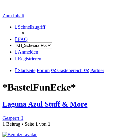
Zum Inhalt
Schnellzugriff
FAQ
Anmelden
Registrieren
Startseite
Forum
🙧 Gästebereich 🙧
Partner
*BastelFunEcke*
Laguna Azul Stuff & More
Gesperrt
1 Beitrag • Seite
1
von
1