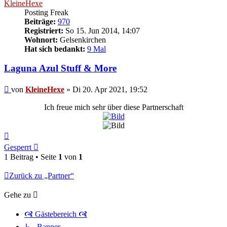
KleineHexe
Posting Freak
Beiträge:
970
Registriert:
So 15. Jun 2014, 14:07
Wohnort:
Gelsenkirchen
Hat sich bedankt:
9 Mal
Laguna Azul Stuff & More
Beitrag
von
KleineHexe
»
Di 20. Apr 2021, 19:52
Ich freue mich sehr über diese Partnerschaft
Nach
oben
Gesperrt
1 Beitrag • Seite
1
von
1
Zurück zu „Partner“
Gehe zu
🙧 Gästebereich 🙧
↳ Banner