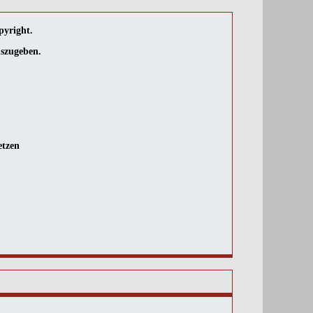
pyright.
uszugeben.
etzen