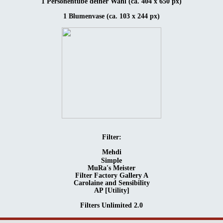
1 Personentube deiner Wahl (ca. 404 x 650 px)
1 Blumenvase (ca. 103 x 244 px)
Filter:
Mehdi
Simple
MuRa's Meister
Filter Factory Gallery A
Carolaine and Sensibility
AP [Utility]
Filters Unlimited 2.0